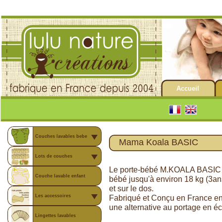
Accueil
Couches lavables bebe
Mama Koala BASIC
Lots de couches
Le porte-bébé M.KOALA BASIC 
Couche lavable enfant
bébé jusqu'à environ 18 kg (3ans
et sur le dos.
Les accessoires
Fabriqué et Conçu en France en
une alternative au portage en é
Lingettes lavables