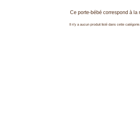
Ce porte-bébé correspond à la
Il n'y a aucun produit listé dans cette catégorie
|
|
Couches lavables bebe
Couche + sur-couche imperméable
Couche Lavable Plume 2/7
|
|
|
|
Lots de couches
Biopocket
Couche TE2 : Eco-couche
Location couches
pack classi
|
|
|
|
accessoires
Augmenter l'absorption
Changer bébé
Proteger les couches
soulager les
|
|
|
|
lavables
Coussin allaitement
Bavoir Coton biologique
sortie de bain bébé
Alèse, protect
|
|
|
|
|
|
Hygiène feminine
bébé
Patocho
Mini Patocho !
Jambières
allaitement
lingettes 
|
|
|
|
Couche lavable adulte
Atelier Confection !
FIN de SERIE
feminine
Porte bébé