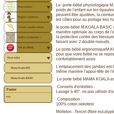
Le porte-bébé physiologique M
Puericulture
poids de l'enfant sur les épaule
peuvent être ajustées, la ceintur
Hygiène feminine
les côtes pour au portage tres ha
le porte-bébé M.KOALA BASIC n
Couche lavable adulte
manière optimale au corps de l'
la protection contre des blessure
Atelier Confection !
faisant avec 2 double-noeuds.
FIN de SERIE
Le porte bébé ergonomiqueM.KO
pour que votre bébé ne se repose
Porte bébé
confortablement assis
L'emplacement des jambes est bi
Mama Koala BIO
même manière l'appui-tête de l'
Le porte bébé MAMA KOALA est r
Mama Koala BASIC
Conseils d'entretien :
Panier
Lavage à 40°. ne pas utiliser d'e
vide
Composition :
100% coton oekotest
Molleton : Tencel (fibre eucalypt