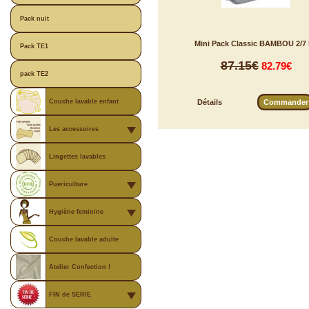
Pack nuit
Mini Pack Classic BAMBOU 2/7
Pack TE1
87.15€
82.79€
pack TE2
Couche lavable enfant
Détails
Commande
Les accessoires
Lingettes lavables
Puericulture
Hygiène feminine
Couche lavable adulte
Atelier Confection !
FIN de SERIE