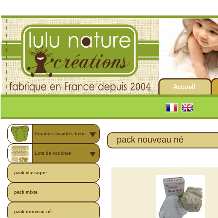
Accueil
Couches lavables bebe
pack nouveau né
Lots de couches
pack classique
pack mixte
pack nouveau né