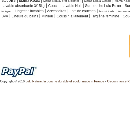
|
|
|
|
SOLDES
Mama Koala
Mama Koala, pret à poster !
Mama Koala Classic
Mama Koal
|
|
|
Lavable absorbante 3/15kg
Couche Lavable Nuit
Sur-couche Lulu Boxer
Su
|
|
|
|
|
Lingettes lavables
Accessoires
Lots de couches
intégral
les mini lots
les form
|
|
|
|
|
BPA
L'heure du bain !
Minilou
Coussin allaitement
Hygiène feminine
Couc
Copyright © 2010
Lulu Nature, la couche durable et ecolo, made in France
-
Oscommerce R