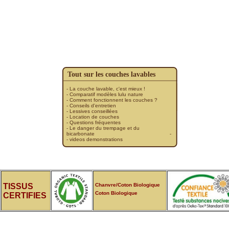
Tout sur les couches lavables
- La couche lavable, c'est mieux !
- Comparatif modèles lulu nature
- Comment fonctionnent les couches ?
-
Conseils d'entretien
- Lessives conseillées
- Location de couches
- Questions fréquentes
- Le danger du trempage et du
bicarbonate
-
- videos demonstrations
TISSUS
Chanvre/Coton Biologique
Coton Biologique
CERTIFIES