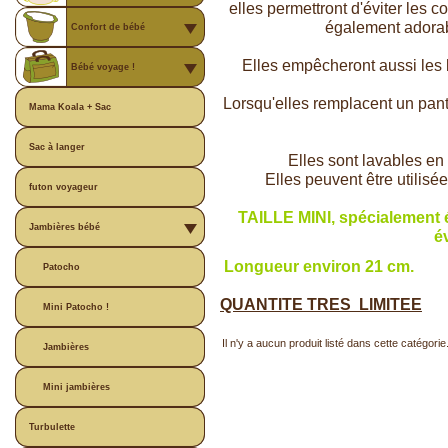
elles permettront d'éviter les co
également adorabl
Confort de bébé
Elles empêcheront aussi les 
Bébé voyage !
Lorsqu'elles remplacent un panta
Mama Koala + Sac
Sac à langer
Elles sont lavables en
Elles peuvent être utilisé
futon voyageur
TAILLE MINI, spécialement é
Jambières bébé
év
Longueur environ 21 cm.
Patocho
QUANTITE TRES LIMITEE
Mini Patocho !
Il n'y a aucun produit listé dans cette catégorie
Jambières
Mini jambières
Turbulette