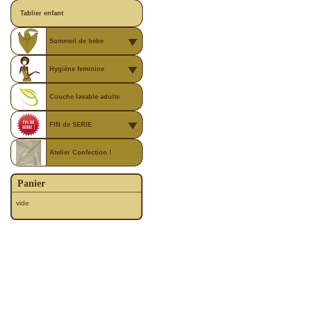
Tablier enfant
Sommeil de bebe
Hygiène feminine
Couche lavable adulte
FIN de SERIE
Atelier Confection !
Panier
vide
|
|
|
Couches lavables bebe
les formules complètes
les mini lots
Couche + sur-couche imp
|
|
|
|
Boxer
Couche TE1 : Biopocket
Couche TE2 : Eco-couche
Lingettes lavables
Accessoir
|
|
|
|
Couche lavable enfant
Confort de bébé
complètes
Alèse, protection matelas
Bavo
|
|
|
|
|
Bébé voyage !
bébé
Coussin allaitement
Mama Koala + Sac
Sac à langer
futon vo
|
|
|
|
|
Sommeil de bebe
enfant
Coussin allaitement
futon voyageur
Sur pyjama
Turbulett
|
|
|
|
|
adulte
FIN de SERIE
Atelier C
Porte bébé
Mama Koala BIO
Mama Koala BASIC