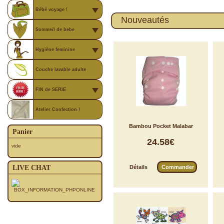
Bébé voyage !
Nouveautés
Sommeil de bebe
Hygiène feminine
Couche lavable adulte
FIN de SERIE
Atelier Confection !
Bambou Pocket Malabar
Panier
24.58€
vide
LIVE CHAT
Détails
Commander