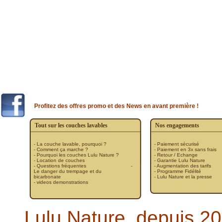
Couches lavables bebe
les formules complètes
les mini lots
Couche + sur-couche im
|
|
|
Boxer
Couche Lavable TE1
Couche TE1 Poche BAMBOU
Couche TE1 Poche Coton Bio
|
|
|
|
lavables
Lots de couches
Couche lavable en
les mini lots
les formules complètes
|
|
|
|
Bébé voya
langer coton bio
Lingettes lavables
sortie de bain bébé
Coussin allaitement
|
|
|
|
|
|
Sommeil de bebe
!
Jambières
Mini jambières
Turbulette
Tablier enfant
Coussin al
|
|
|
|
Couche lavable adulte
FIN de SERIE
lavable
serviette hygienique lavable
Porte 
Profitez des offres promo et des News en avant première !
Tout sur les couches lavables
Nos engagements
- La couche lavable, pourquoi ?
- Paiement sécurisé
- Comment ça marche ?
- Paiement en 3x sans frais
- Pourquoi les couches Lulu Nature ?
- Retour / Echange
- Location de couches
- Garantie Lulu Nature
- Questions fréquentes
-
- Augmentation des tarifs
Le danger du trempage et du
- Programme Fidélité
bicarbonate
- Lulu Nature et la presse
- videos demonstrations
Lulu Nature, depuis 20