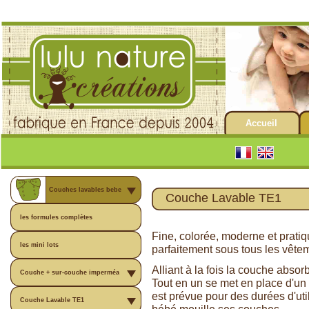
Accueil
Couches lavables bebe
Couche Lavable TE1
les formules complètes
Fine, colorée, moderne et prati
les mini lots
parfaitement sous tous les vête
Alliant à la fois la couche abso
Couche + sur-couche imperméa
Tout en un se met en place d'un 
est prévue pour des durées d'uti
Couche Lavable TE1