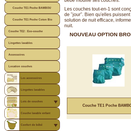
bébé mouille ses couches.
Les couches tout-en-1 sont con
Couche TE1 Poche BAMBOU
de "jour". Bien qu'elles puissent
solution de nuit efficace, infor
Couche TE1 Poche Coton Bio
nuit.
Couche TE2 : Eco-couche
NOUVEAU OPTION BROD
Lingettes lavables
Accessoires
Location couches
Les accessoires
Lingettes lavables
Lots de couches
Couche TE1 Poche BAMB
Couche lavable enfant
Confort de bébé