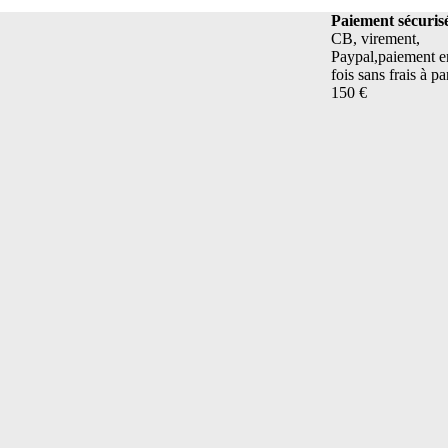
Plus de 400 références
Paiement sécuris
Pour Bébé et Maman
CB, virement,
Paypal,paiement e
fois sans frais à pa
150 €